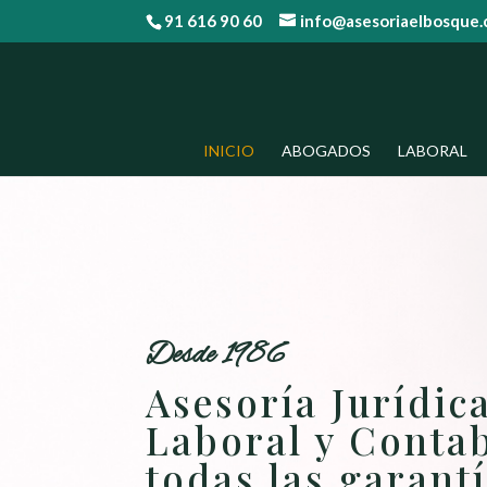
91 616 90 60
info@asesoriaelbosque
INICIO
ABOGADOS
LABORAL
Desde 1986
Asesoría Jurídica
Laboral y Conta
todas las garantí