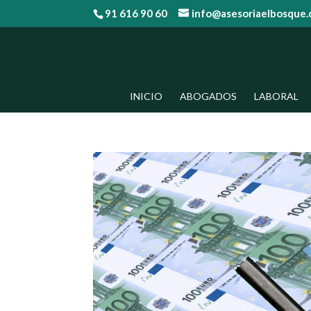
91 616 90 60
info@asesoriaelbosque
INICIO
ABOGADOS
LABORAL