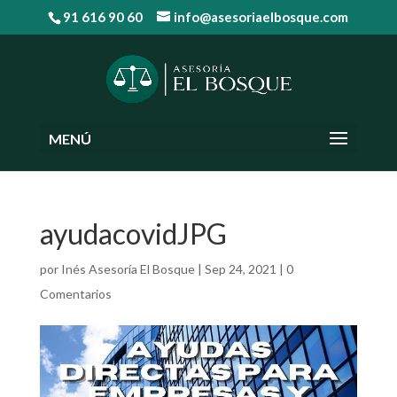
91 616 90 60
info@asesoriaelbosque.com
ayudacovidJPG
por
Inés Asesoría El Bosque
|
Sep 24, 2021
|
0
Comentarios