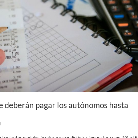
ue deberán pagar los autónomos hasta
l
 bastantes modelos fiscales y pagar distintos impuestos como IVA o I