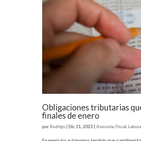
Obligaciones tributarias q
finales de enero
por
Rodrigo
|
Dic 11, 2023
|
Asesoría
,
Fiscal
,
Labora
En enero los autónomos tendrán que cumplimentar