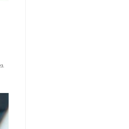
e
23.