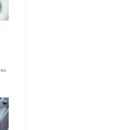
,
ento