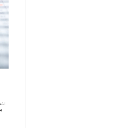
cial
de