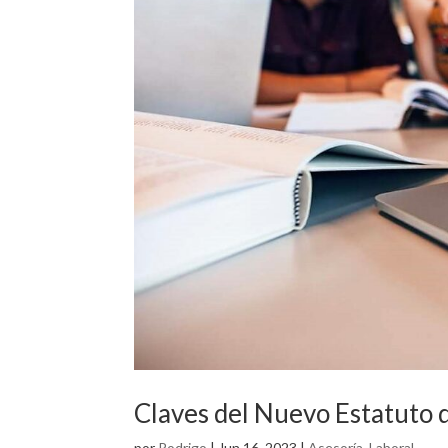
Claves del Nuevo Estatuto 
por
Rodrigo
|
Jun 16, 2023
|
Asesoría
,
Laboral